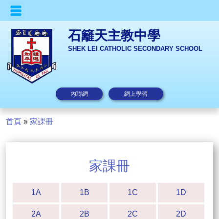
石籬天主教中學
SHEK LEI CATHOLIC SECONDARY SCHOOL
內聯網
網上學習
首頁
»
家課冊
家課冊
1A
1B
1C
1D
2A
2B
2C
2D