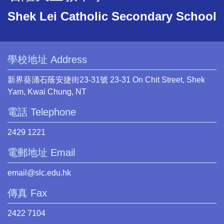
Shek Lei Catholic Secondary School
學校地址 Address
新界葵涌石蔭安捷街23-31號 23-31 On Chit Street, Shek
Yam, Kwai Chung, NT
電話 Telephone
2429 1221
電郵地址 Email
email@slc.edu.hk
傳真 Fax
2422 7104