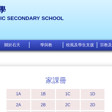
學
LIC SECONDARY SCHOOL
關於石天
學與教
校風及學生支援
宗教及
家課冊
1A
1B
1C
1D
2A
2B
2C
2D