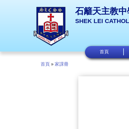
石籬天主教中
SHEK LEI CATHO
首頁
首頁
»
家課冊