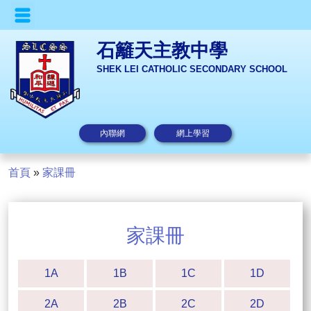
石籬天主教中學
SHEK LEI CATHOLIC SECONDARY SCHOOL
內聯網
網上學習
首頁
»
家課冊
家課冊
1A
1B
1C
1D
2A
2B
2C
2D