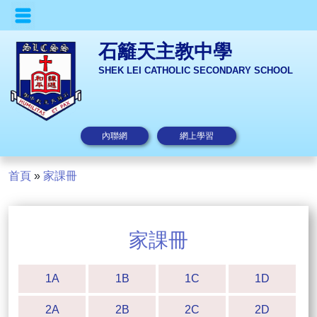
石籬天主教中學
SHEK LEI CATHOLIC SECONDARY SCHOOL
內聯網
網上學習
首頁
»
家課冊
家課冊
1A
1B
1C
1D
2A
2B
2C
2D