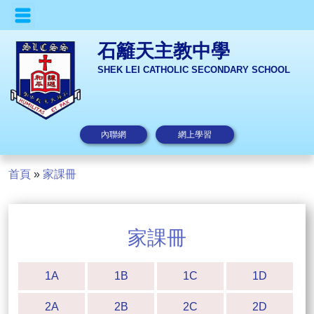
石籬天主教中學
SHEK LEI CATHOLIC SECONDARY SCHOOL
內聯網
網上學習
首頁
»
家課冊
家課冊
1A
1B
1C
1D
2A
2B
2C
2D