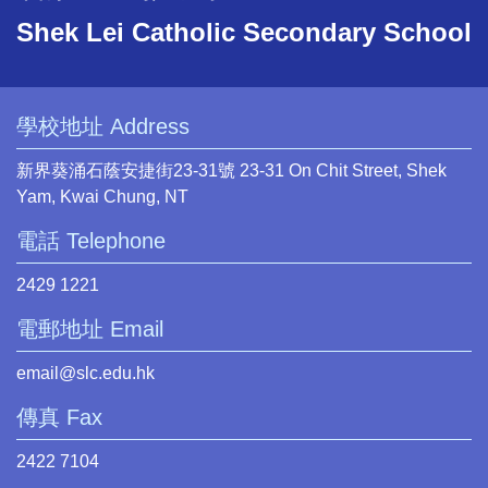
Shek Lei Catholic Secondary School
學校地址 Address
新界葵涌石蔭安捷街23-31號 23-31 On Chit Street, Shek
Yam, Kwai Chung, NT
電話 Telephone
2429 1221
電郵地址 Email
email@slc.edu.hk
傳真 Fax
2422 7104