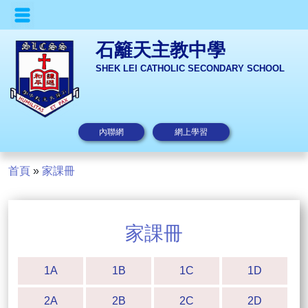
石籬天主教中學
SHEK LEI CATHOLIC SECONDARY SCHOOL
內聯網
網上學習
首頁
»
家課冊
家課冊
1A
1B
1C
1D
2A
2B
2C
2D