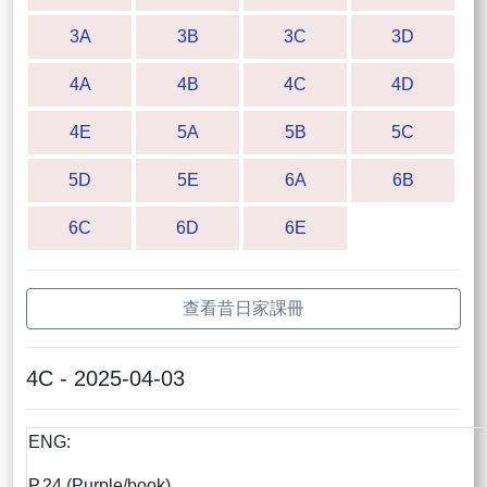
3A
3B
3C
3D
4A
4B
4C
4D
4E
5A
5B
5C
5D
5E
6A
6B
6C
6D
6E
查看昔日家課冊
4C - 2025-04-03
ENG:
P.24 (Purple/book)