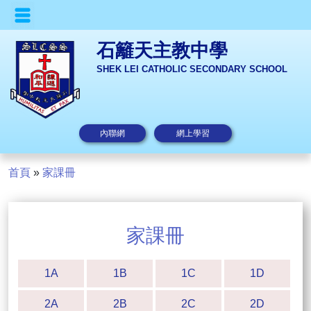
石籬天主教中學
SHEK LEI CATHOLIC SECONDARY SCHOOL
內聯網
網上學習
首頁
»
家課冊
家課冊
1A
1B
1C
1D
2A
2B
2C
2D