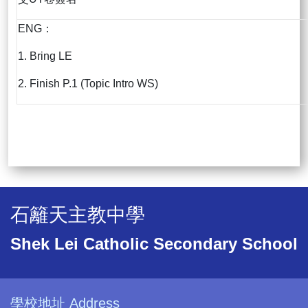
ENG：
1. Bring LE
2. Finish P.1 (Topic Intro WS)
石籬天主教中學
Shek Lei Catholic Secondary School
學校地址 Address