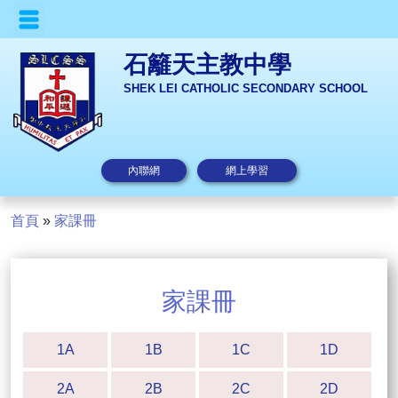
石籬天主教中學
SHEK LEI CATHOLIC SECONDARY SCHOOL
內聯網
網上學習
首頁
»
家課冊
家課冊
1A
1B
1C
1D
2A
2B
2C
2D