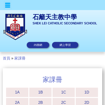
石籬天主教中學
SHEK LEI CATHOLIC SECONDARY SCHOOL
內聯網
網上學習
首頁
»
家課冊
家課冊
1A
1B
1C
1D
2A
2B
2C
2D