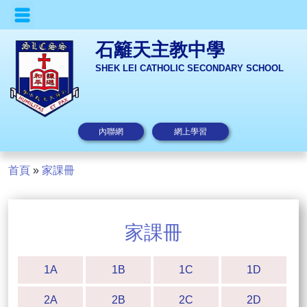
石籬天主教中學
SHEK LEI CATHOLIC SECONDARY SCHOOL
內聯網
網上學習
首頁
»
家課冊
家課冊
1A
1B
1C
1D
2A
2B
2C
2D