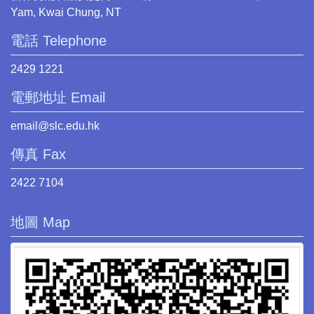
Yam, Kwai Chung, NT
電話 Telephone
2429 1221
電郵地址 Email
email@slc.edu.hk
傳真 Fax
2422 7104
地圖 Map