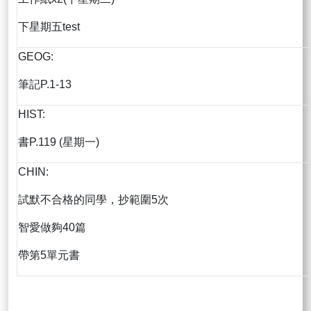
下星期五test
GEOG:
筆記P.1-13
HIST:
書P.119 (星期一)
CHIN:
試默不合格的同學，抄範圍5次
智愛做夠40篇
帶第5單元書