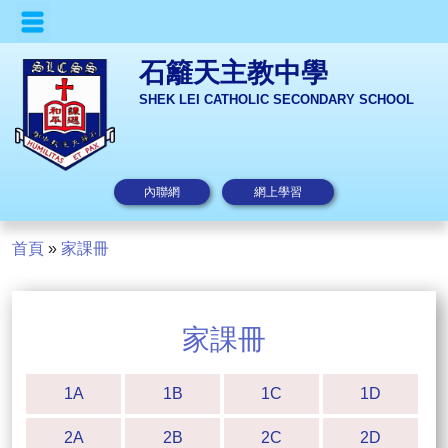
石籬天主教中學
SHEK LEI CATHOLIC SECONDARY SCHOOL
內聯網
網上學習
首頁
»
家課冊
家課冊
1A
1B
1C
1D
2A
2B
2C
2D