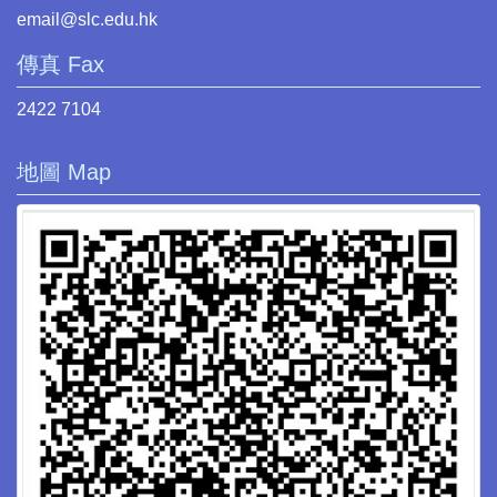
email@slc.edu.hk
傳真 Fax
2422 7104
地圖 Map