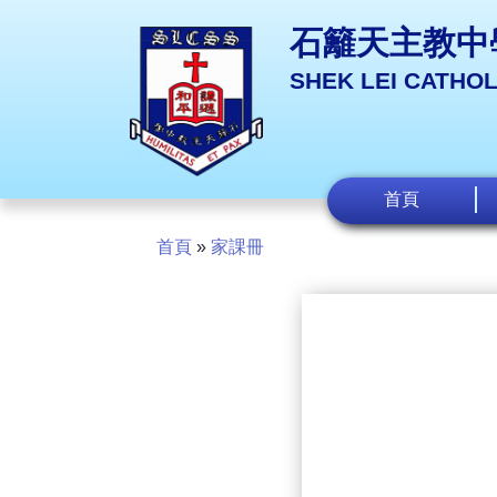
石籬天主教中
SHEK LEI CATHO
首頁
首頁
»
家課冊