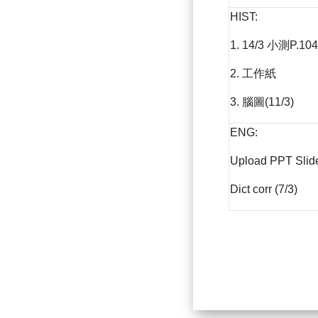
HIST:
1. 14/3 小測P.104
2. 工作紙
3. 腦圖(11/3)
ENG:
Upload PPT Slide
Dict corr (7/3)