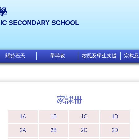
學
LIC SECONDARY SCHOOL
關於石天
學與教
校風及學生支援
宗教及
家課冊
1A
1B
1C
1D
2A
2B
2C
2D