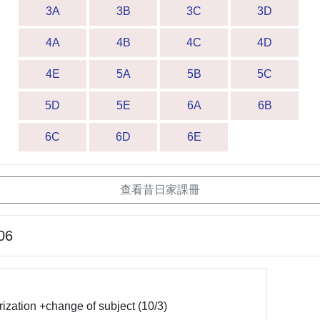
3A
3B
3C
3D
4A
4B
4C
4D
4E
5A
5B
5C
5D
5E
6A
6B
6C
6D
6E
查看昔日家課冊
06
rization +change of subject (10/3)