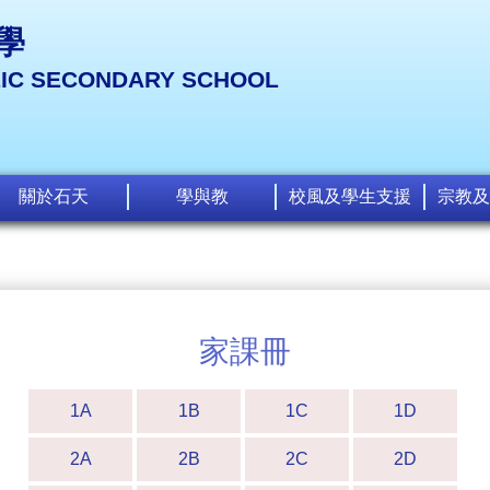
學
LIC SECONDARY SCHOOL
關於石天
學與教
校風及學生支援
宗教及
家課冊
1A
1B
1C
1D
2A
2B
2C
2D