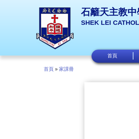
石籬天主教中
SHEK LEI CATHO
首頁
首頁
»
家課冊