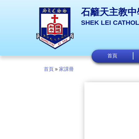
石籬天主教中
SHEK LEI CATHO
首頁
首頁
»
家課冊