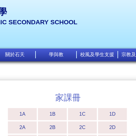
學
LIC SECONDARY SCHOOL
關於石天
學與教
校風及學生支援
宗教及
家課冊
1A
1B
1C
1D
2A
2B
2C
2D