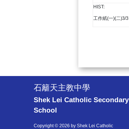
HIST:
工作紙(一)(二)3/3
石籬天主教中學
Shek Lei Catholic Secondary
School
Copyright © 2026 by Shek Lei Catholic