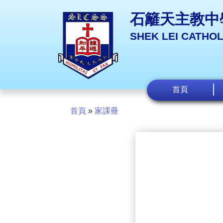
石籬天主教中
SHEK LEI CATHO
首頁
首頁
»
家課冊