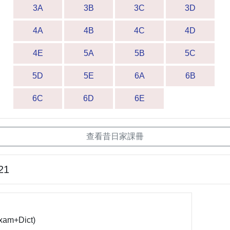
3A
3B
3C
3D
4A
4B
4C
4D
4E
5A
5B
5C
5D
5E
6A
6B
6C
6D
6E
查看昔日家課冊
21
xam+Dict)