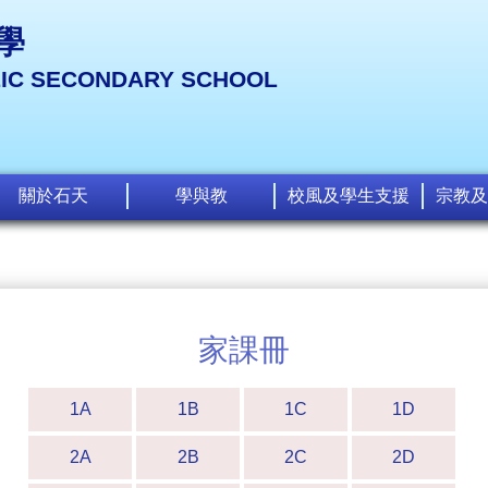
學
LIC SECONDARY SCHOOL
關於石天
學與教
校風及學生支援
宗教及
家課冊
1A
1B
1C
1D
2A
2B
2C
2D