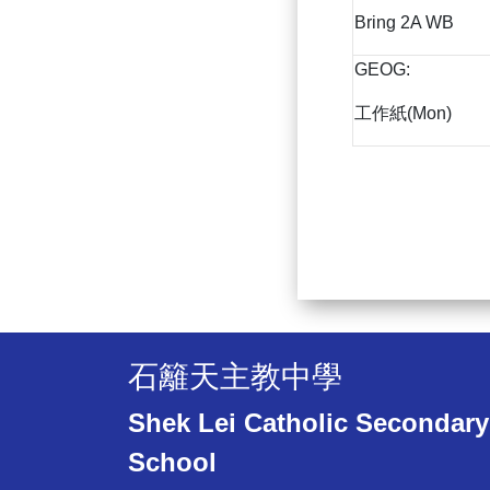
Bring 2A WB
GEOG:
工作紙(Mon)
石籬天主教中學
Shek Lei Catholic Secondary
School