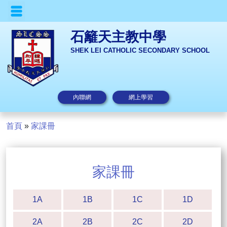
石籬天主教中學
SHEK LEI CATHOLIC SECONDARY SCHOOL
內聯網
網上學習
首頁
»
家課冊
家課冊
1A
1B
1C
1D
2A
2B
2C
2D