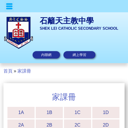
石籬天主教中學
SHEK LEI CATHOLIC SECONDARY SCHOOL
內聯網
網上學習
首頁
»
家課冊
家課冊
1A
1B
1C
1D
2A
2B
2C
2D