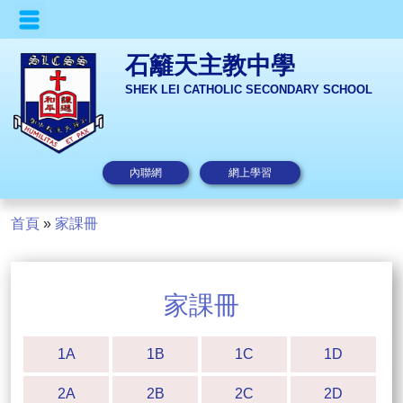
石籬天主教中學
SHEK LEI CATHOLIC SECONDARY SCHOOL
內聯網
網上學習
首頁
»
家課冊
家課冊
1A
1B
1C
1D
2A
2B
2C
2D