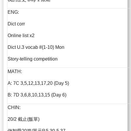
ENG:
Dict corr
Online list x2
Dict U.3 vocab #(1-10) Mon
Story-telling competition
MATH:
A: 7C 3,5,12,13,17,20 (Day 5)
B: 7D 3,6,8,10,13,15 (Day 6)
CHIN:
20/2 截止(飯單)
做智愛20篇/單元P.5.30-5.37