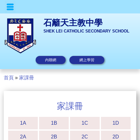
石籬天主教中學
SHEK LEI CATHOLIC SECONDARY SCHOOL
內聯網
網上學習
首頁
»
家課冊
家課冊
1A
1B
1C
1D
2A
2B
2C
2D