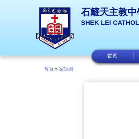
石籬天主教中
SHEK LEI CATHO
首頁
首頁
»
家課冊