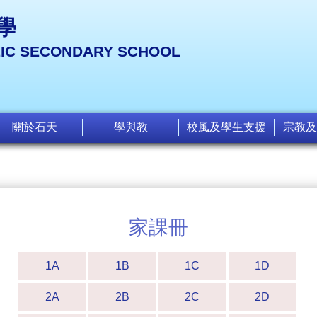
學
LIC SECONDARY SCHOOL
關於石天
學與教
校風及學生支援
宗教及
家課冊
1A
1B
1C
1D
2A
2B
2C
2D