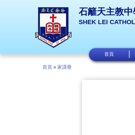
石籬天主教中
SHEK LEI CATHO
首頁
首頁
»
家課冊