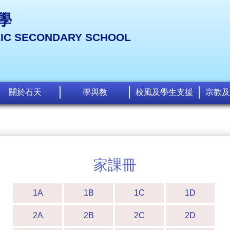
學
LIC SECONDARY SCHOOL
關於石天
學與教
校風及學生支援
宗教及
家課冊
1A
1B
1C
1D
2A
2B
2C
2D