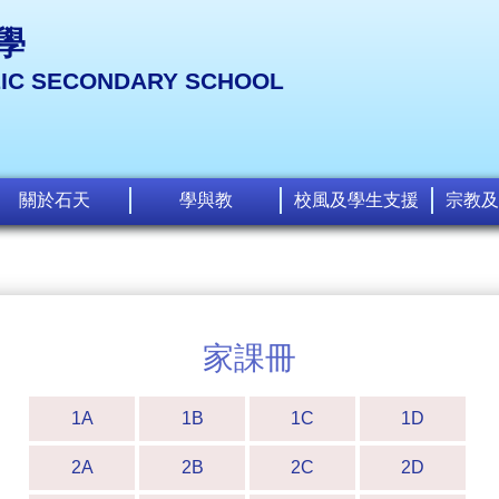
學
LIC SECONDARY SCHOOL
關於石天
學與教
校風及學生支援
宗教及
家課冊
1A
1B
1C
1D
2A
2B
2C
2D