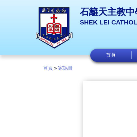
石籬天主教中
SHEK LEI CATHO
首頁
首頁
»
家課冊