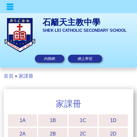
石籬天主教中學
SHEK LEI CATHOLIC SECONDARY SCHOOL
內聯網
網上學習
首頁
»
家課冊
家課冊
1A
1B
1C
1D
2A
2B
2C
2D