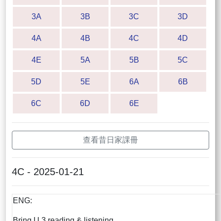
3A
3B
3C
3D
4A
4B
4C
4D
4E
5A
5B
5C
5D
5E
6A
6B
6C
6D
6E
查看昔日家課冊
4C - 2025-01-21
ENG:
Bring U.3 reading & listening