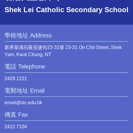
Shek Lei Catholic Secondary School
學校地址 Address
新界葵涌石蔭安捷街23-31號 23-31 On Chit Street, Shek
Yam, Kwai Chung, NT
電話 Telephone
2429 1221
電郵地址 Email
email@slc.edu.hk
傳真 Fax
2422 7104