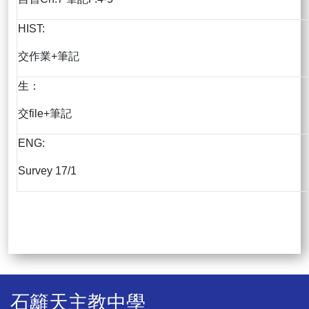
HIST:
交作業+筆記
生：
交file+筆記
ENG:
Survey 17/1
石籬天主教中學