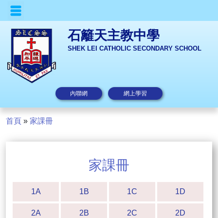
石籬天主教中學
SHEK LEI CATHOLIC SECONDARY SCHOOL
內聯網
網上學習
首頁
»
家課冊
家課冊
1A
1B
1C
1D
2A
2B
2C
2D