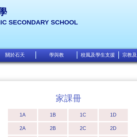
學
LIC SECONDARY SCHOOL
關於石天
學與教
校風及學生支援
宗教及
家課冊
1A
1B
1C
1D
2A
2B
2C
2D