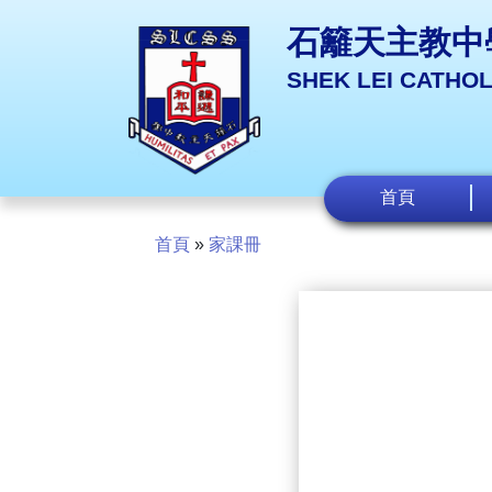
石籬天主教中
SHEK LEI CATHO
首頁
首頁
»
家課冊