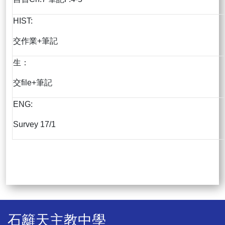
HIST:
交作業+筆記
生：
交file+筆記
ENG:
Survey 17/1
石籬天主教中學