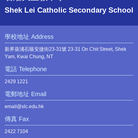
Shek Lei Catholic Secondary School
學校地址 Address
新界葵涌石蔭安捷街23-31號 23-31 On Chit Street, Shek
Yam, Kwai Chung, NT
電話 Telephone
2429 1221
電郵地址 Email
email@slc.edu.hk
傳真 Fax
2422 7104