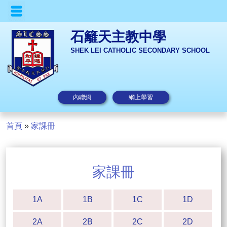
石籬天主教中學
SHEK LEI CATHOLIC SECONDARY SCHOOL
內聯網
網上學習
首頁
»
家課冊
家課冊
1A
1B
1C
1D
2A
2B
2C
2D