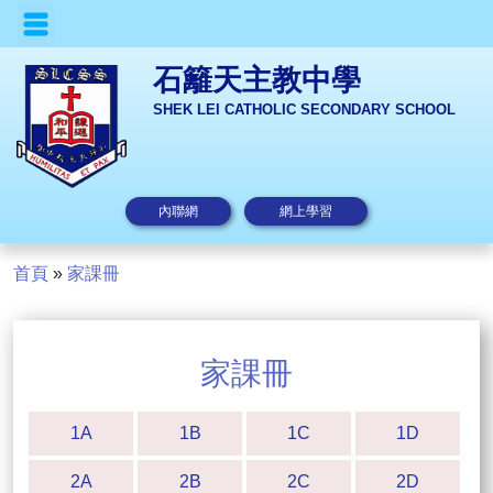
石籬天主教中學
SHEK LEI CATHOLIC SECONDARY SCHOOL
內聯網
網上學習
首頁
»
家課冊
家課冊
1A
1B
1C
1D
2A
2B
2C
2D