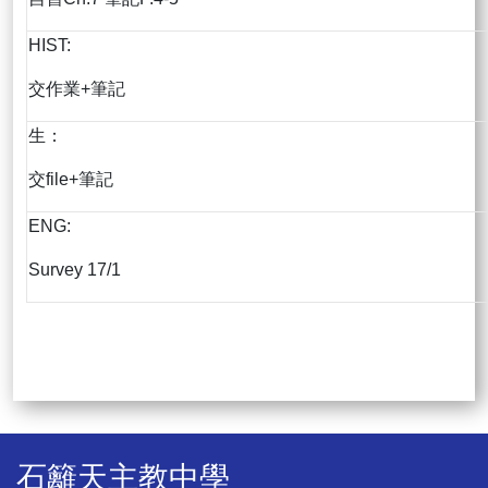
HIST:
交作業+筆記
生：
交file+筆記
ENG:
Survey 17/1
石籬天主教中學