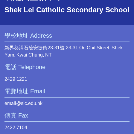
Shek Lei Catholic Secondary School
學校地址 Address
新界葵涌石蔭安捷街23-31號 23-31 On Chit Street, Shek
Yam, Kwai Chung, NT
電話 Telephone
2429 1221
電郵地址 Email
email@slc.edu.hk
傳真 Fax
2422 7104