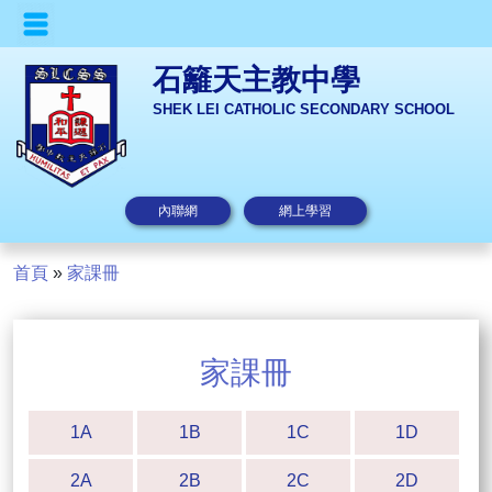
石籬天主教中學
SHEK LEI CATHOLIC SECONDARY SCHOOL
內聯網
網上學習
首頁
»
家課冊
家課冊
1A
1B
1C
1D
2A
2B
2C
2D