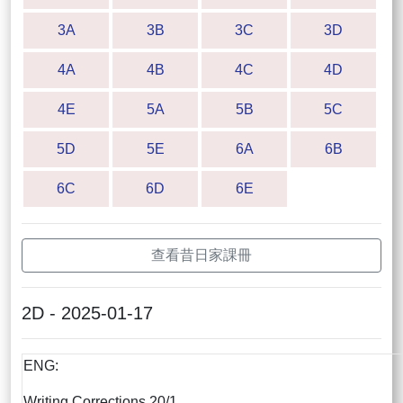
3A
3B
3C
3D
4A
4B
4C
4D
4E
5A
5B
5C
5D
5E
6A
6B
6C
6D
6E
查看昔日家課冊
2D - 2025-01-17
ENG:
Writing Corrections 20/1