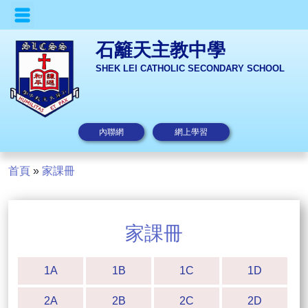
石籬天主教中學
SHEK LEI CATHOLIC SECONDARY SCHOOL
內聯網
網上學習
首頁
»
家課冊
家課冊
1A
1B
1C
1D
2A
2B
2C
2D