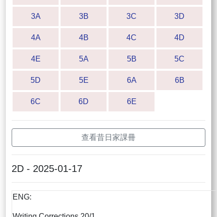
3A
3B
3C
3D
4A
4B
4C
4D
4E
5A
5B
5C
5D
5E
6A
6B
6C
6D
6E
查看昔日家課冊
2D - 2025-01-17
ENG:
Writing Corrections 20/1