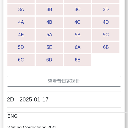
3A
3B
3C
3D
4A
4B
4C
4D
4E
5A
5B
5C
5D
5E
6A
6B
6C
6D
6E
查看昔日家課冊
2D - 2025-01-17
ENG:
Writing Corrections 20/1