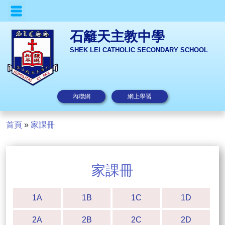
石籬天主教中學
SHEK LEI CATHOLIC SECONDARY SCHOOL
內聯網
網上學習
首頁
»
家課冊
家課冊
1A
1B
1C
1D
2A
2B
2C
2D