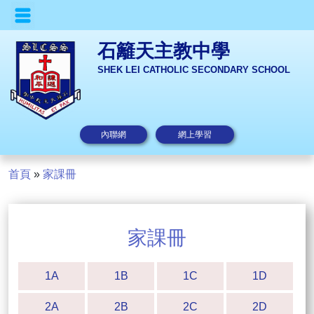
石籬天主教中學
SHEK LEI CATHOLIC SECONDARY SCHOOL
內聯網
網上學習
首頁
»
家課冊
家課冊
1A
1B
1C
1D
2A
2B
2C
2D