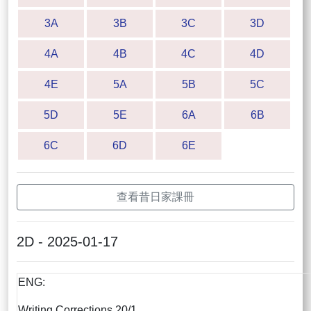
3A
3B
3C
3D
4A
4B
4C
4D
4E
5A
5B
5C
5D
5E
6A
6B
6C
6D
6E
查看昔日家課冊
2D - 2025-01-17
ENG:
Writing Corrections 20/1