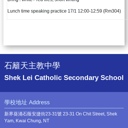
Lunch time speaking practice 17/1 12:00-12:59 (Rm304)
石籬天主教中學
Shek Lei Catholic Secondary School
學校地址 Address
新界葵涌石蔭安捷街23-31號 23-31 On Chit Street, Shek
Yam, Kwai Chung, NT