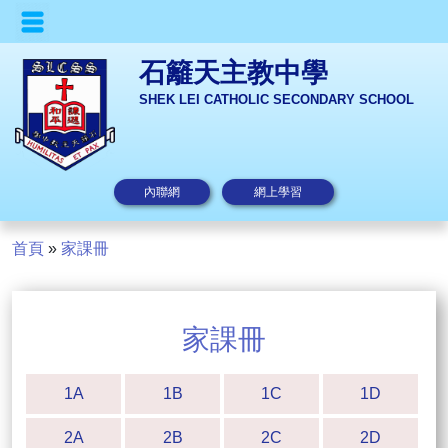
石籬天主教中學
SHEK LEI CATHOLIC SECONDARY SCHOOL
內聯網
網上學習
首頁
»
家課冊
家課冊
1A
1B
1C
1D
2A
2B
2C
2D