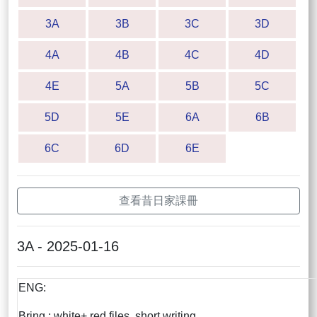
3A
3B
3C
3D
4A
4B
4C
4D
4E
5A
5B
5C
5D
5E
6A
6B
6C
6D
6E
查看昔日家課冊
3A - 2025-01-16
ENG:
Bring : white+ red files, short writing