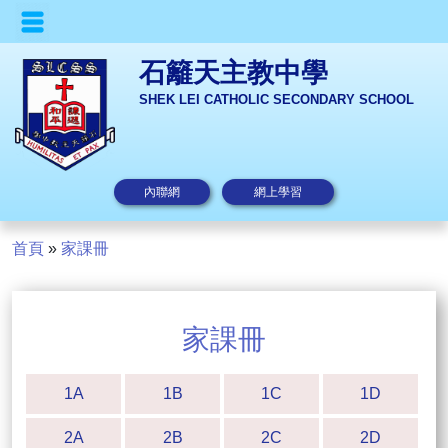
石籬天主教中學
SHEK LEI CATHOLIC SECONDARY SCHOOL
內聯網
網上學習
首頁
»
家課冊
家課冊
1A
1B
1C
1D
2A
2B
2C
2D