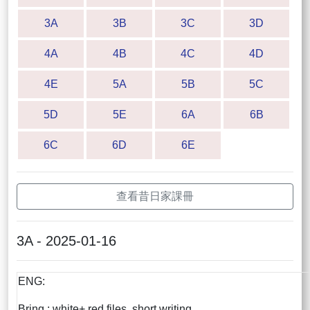
3A
3B
3C
3D
4A
4B
4C
4D
4E
5A
5B
5C
5D
5E
6A
6B
6C
6D
6E
查看昔日家課冊
3A - 2025-01-16
ENG:
Bring : white+ red files, short writing