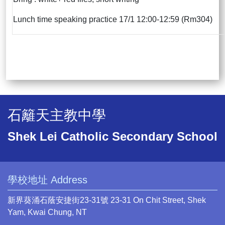
Lunch time speaking practice 17/1 12:00-12:59 (Rm304)
石籬天主教中學
Shek Lei Catholic Secondary School
學校地址 Address
新界葵涌石蔭安捷街23-31號 23-31 On Chit Street, Shek
Yam, Kwai Chung, NT