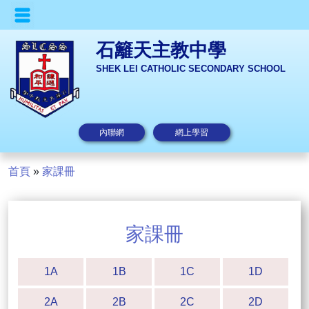
石籬天主教中學
SHEK LEI CATHOLIC SECONDARY SCHOOL
內聯網
網上學習
首頁
»
家課冊
家課冊
1A
1B
1C
1D
2A
2B
2C
2D