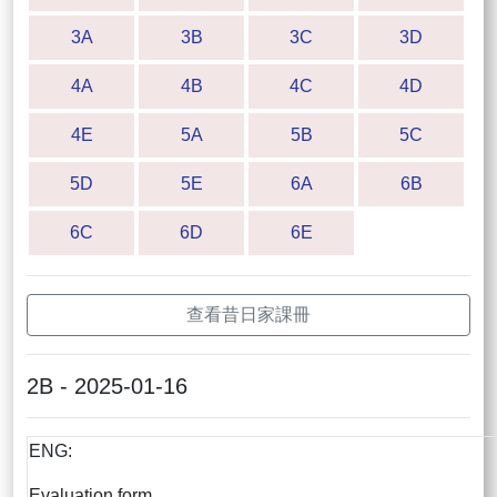
3A
3B
3C
3D
4A
4B
4C
4D
4E
5A
5B
5C
5D
5E
6A
6B
6C
6D
6E
查看昔日家課冊
2B - 2025-01-16
ENG:
Evaluation form