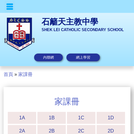
石籬天主教中學
SHEK LEI CATHOLIC SECONDARY SCHOOL
內聯網
網上學習
首頁
»
家課冊
家課冊
1A
1B
1C
1D
2A
2B
2C
2D