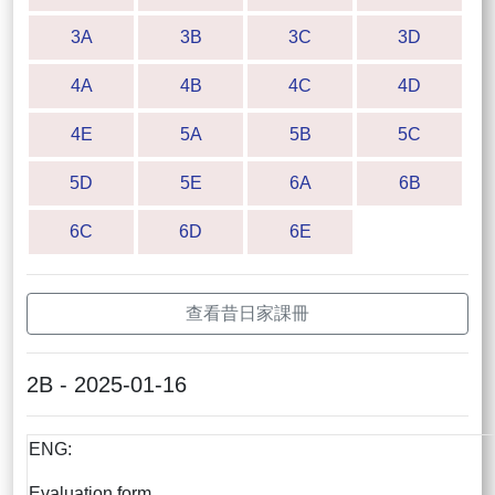
3A
3B
3C
3D
4A
4B
4C
4D
4E
5A
5B
5C
5D
5E
6A
6B
6C
6D
6E
查看昔日家課冊
2B - 2025-01-16
ENG:
Evaluation form