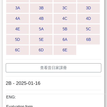
3A
3B
3C
3D
4A
4B
4C
4D
4E
5A
5B
5C
5D
5E
6A
6B
6C
6D
6E
查看昔日家課冊
2B - 2025-01-16
ENG:
Evaluation form