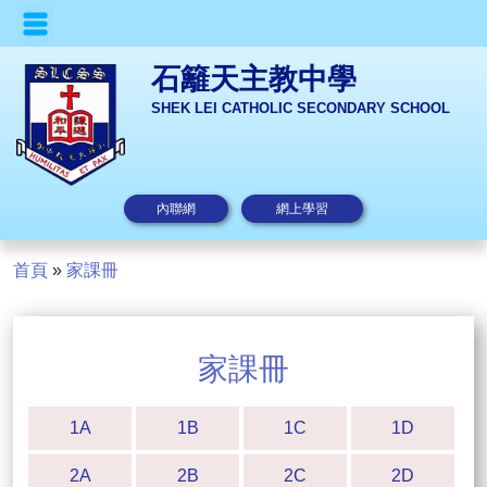
石籬天主教中學
SHEK LEI CATHOLIC SECONDARY SCHOOL
內聯網
網上學習
首頁
»
家課冊
家課冊
1A
1B
1C
1D
2A
2B
2C
2D