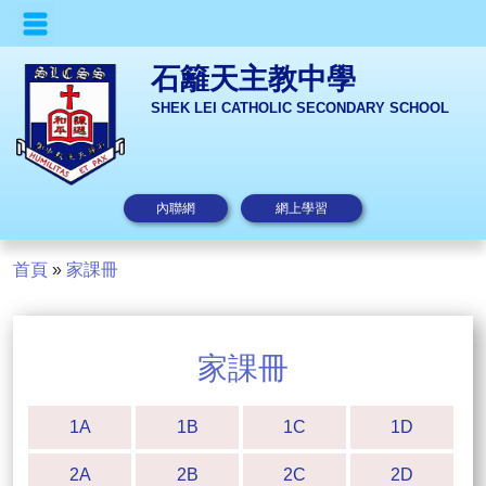
石籬天主教中學
SHEK LEI CATHOLIC SECONDARY SCHOOL
內聯網
網上學習
首頁
»
家課冊
家課冊
1A
1B
1C
1D
2A
2B
2C
2D