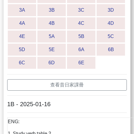
3A
3B
3C
3D
4A
4B
4C
4D
4E
5A
5B
5C
5D
5E
6A
6B
6C
6D
6E
查看昔日家課冊
1B - 2025-01-16
ENG:
1. Study verb table 2