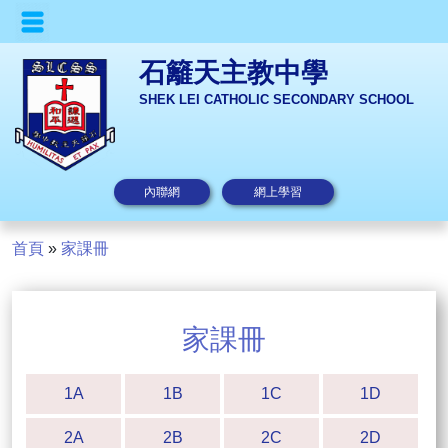
石籬天主教中學
SHEK LEI CATHOLIC SECONDARY SCHOOL
內聯網
網上學習
首頁
»
家課冊
家課冊
1A
1B
1C
1D
2A
2B
2C
2D