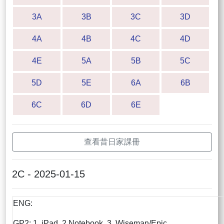
3A
3B
3C
3D
4A
4B
4C
4D
4E
5A
5B
5C
5D
5E
6A
6B
6C
6D
6E
查看昔日家課冊
2C - 2025-01-15
ENG:
GP2: 1. iPad 2.Notebook 3. Wiseman/Epic