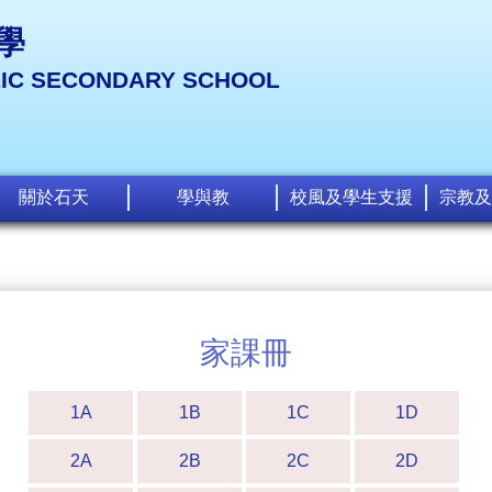
學
LIC SECONDARY SCHOOL
關於石天
學與教
校風及學生支援
宗教及
家課冊
1A
1B
1C
1D
2A
2B
2C
2D