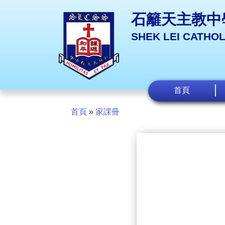
石籬天主教中
SHEK LEI CATHO
首頁
首頁
»
家課冊