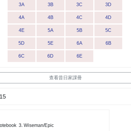
3A
3B
3C
3D
4A
4B
4C
4D
4E
5A
5B
5C
5D
5E
6A
6B
6C
6D
6E
查看昔日家課冊
-15
Notebook 3. Wiseman/Epic