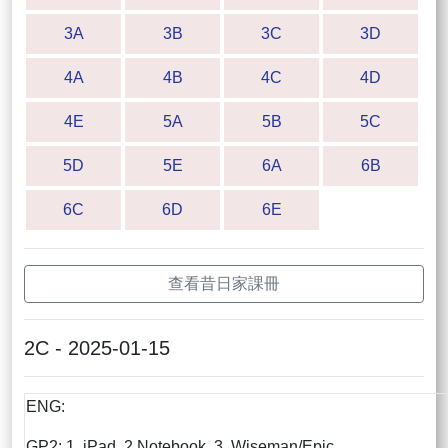
3A
3B
3C
3D
4A
4B
4C
4D
4E
5A
5B
5C
5D
5E
6A
6B
6C
6D
6E
查看昔日家課冊
2C - 2025-01-15
ENG:
GP2: 1. iPad 2.Notebook 3. Wiseman/Epic