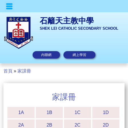
石籬天主教中學
SHEK LEI CATHOLIC SECONDARY SCHOOL
內聯網
網上學習
首頁
»
家課冊
家課冊
1A
1B
1C
1D
2A
2B
2C
2D