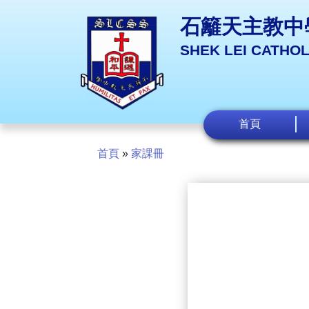
石籬天主教中
SHEK LEI CATHO
首頁
首頁
»
家課冊