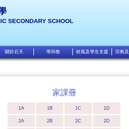
學
LIC SECONDARY SCHOOL
關於石天
學與教
校風及學生支援
宗教及
家課冊
1A
1B
1C
1D
2A
2B
2C
2D