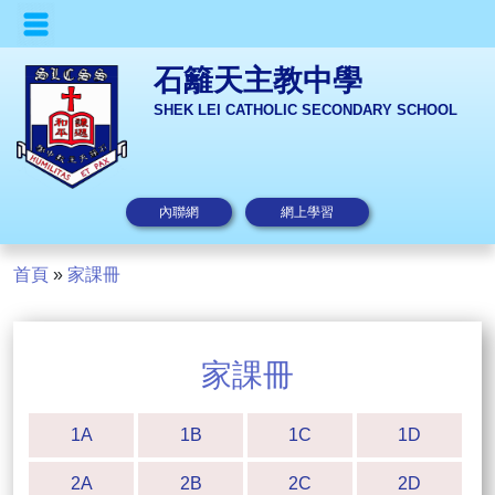
石籬天主教中學
SHEK LEI CATHOLIC SECONDARY SCHOOL
內聯網
網上學習
首頁
»
家課冊
家課冊
1A
1B
1C
1D
2A
2B
2C
2D