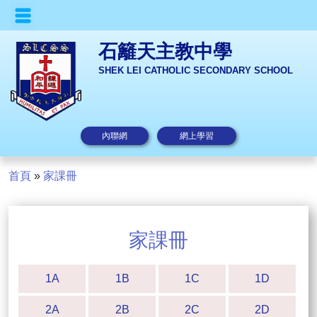
石籬天主教中學
SHEK LEI CATHOLIC SECONDARY SCHOOL
內聯網
網上學習
首頁
»
家課冊
家課冊
1A
1B
1C
1D
2A
2B
2C
2D