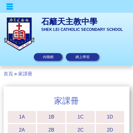
石籬天主教中學
SHEK LEI CATHOLIC SECONDARY SCHOOL
內聯網
網上學習
首頁
»
家課冊
家課冊
1A
1B
1C
1D
2A
2B
2C
2D