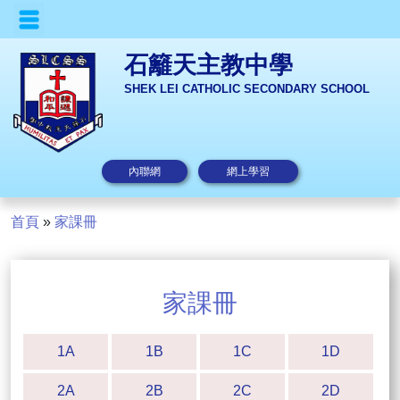
石籬天主教中學
SHEK LEI CATHOLIC SECONDARY SCHOOL
內聯網
網上學習
首頁
»
家課冊
家課冊
1A
1B
1C
1D
2A
2B
2C
2D