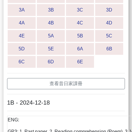
3A
3B
3C
3D
4A
4B
4C
4D
4E
5A
5B
5C
5D
5E
6A
6B
6C
6D
6E
查看昔日家課冊
1B - 2024-12-18
ENG:
GP3: 1. Past paper 2. Reading comprehension (Poem) 3. 