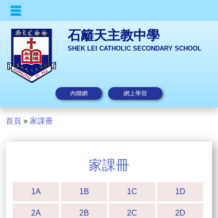
石籬天主教中學
SHEK LEI CATHOLIC SECONDARY SCHOOL
內聯網
網上學習
首頁
»
家課冊
家課冊
1A
1B
1C
1D
2A
2B
2C
2D