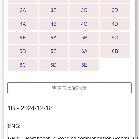
3A
3B
3C
3D
4A
4B
4C
4D
4E
5A
5B
5C
5D
5E
6A
6B
6C
6D
6E
查看昔日家課冊
1B - 2024-12-18
ENG:
GP3: 1. Past paper 2. Reading comprehension (Poem) 3. 