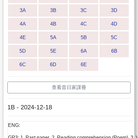
3A
3B
3C
3D
4A
4B
4C
4D
4E
5A
5B
5C
5D
5E
6A
6B
6C
6D
6E
查看昔日家課冊
1B - 2024-12-18
ENG:
GP3: 1. Past paper 2. Reading comprehension (Poem) 3. 