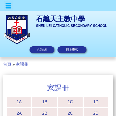
石籬天主教中學
SHEK LEI CATHOLIC SECONDARY SCHOOL
內聯網
網上學習
首頁
»
家課冊
家課冊
1A
1B
1C
1D
2A
2B
2C
2D