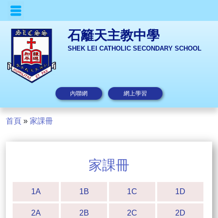
石籬天主教中學
SHEK LEI CATHOLIC SECONDARY SCHOOL
內聯網
網上學習
首頁
»
家課冊
家課冊
1A
1B
1C
1D
2A
2B
2C
2D