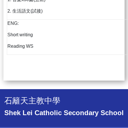
2. 生活語文(試後)
ENG:
Short writing
Reading WS
石籬天主教中學
Shek Lei Catholic Secondary School