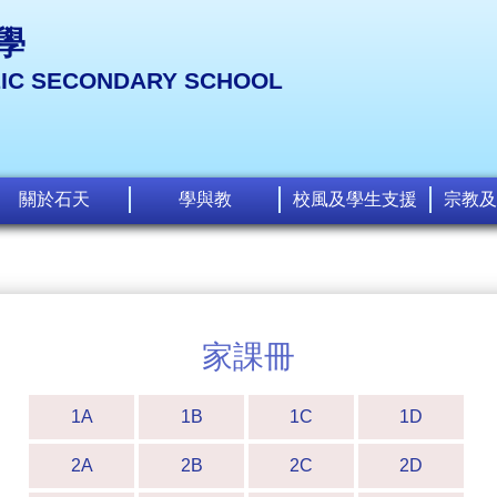
學
LIC SECONDARY SCHOOL
關於石天
學與教
校風及學生支援
宗教及
家課冊
1A
1B
1C
1D
2A
2B
2C
2D