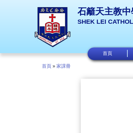
石籬天主教中
SHEK LEI CATHO
首頁
首頁
»
家課冊