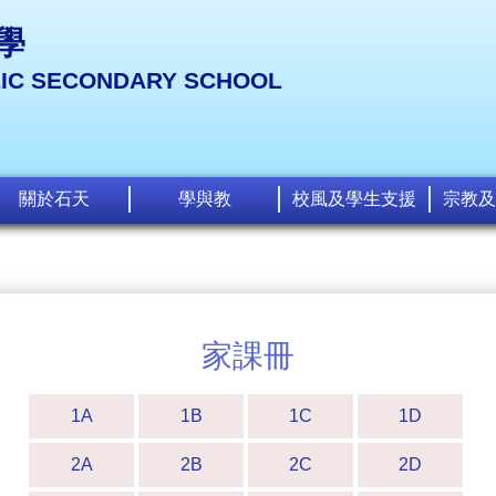
學
LIC SECONDARY SCHOOL
關於石天
學與教
校風及學生支援
宗教及
家課冊
1A
1B
1C
1D
2A
2B
2C
2D