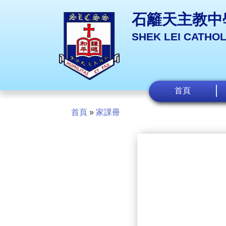
石籬天主教中
SHEK LEI CATHO
首頁
首頁
»
家課冊